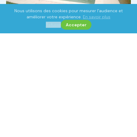
Nous utilisons des cookies pour mesurer l'audience et
améliorer votre expérience.
En savoir plus
Refuser
Accepter
Déverdissement : rattrapage d'eau verte
Une piscine qui a viré au vert après l'hiver, ce n'est pas
une fatalité. C'est souvent le résultat d'un
hivernage
passif
, d'une prolifération d'algues non traitée, ou d'une
filtration à revoir
. Le déverdissement est aussi
l'occasion de faire un diagnostic complet de votre
installation pour identifier les causes et proposer des
solutions durables.