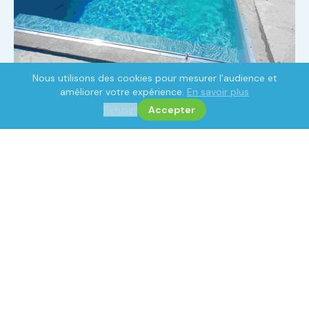
Nous utilisons des cookies pour mesurer l'audience et
améliorer votre expérience.
En savoir plus
Refuser
Accepter
La bâche motorisée connectée
Pour les propriétaires qui souhaitent le maximum de
confort et de technicité : la bâche motorisée
automatique s'ouvre et se ferme sans effort, pilotable
depuis un smartphone. Elle combine sécurité
normalisée, isolation thermique optimale et intégration
domotique — une solution complémentaire naturelle à
une installation connectée.