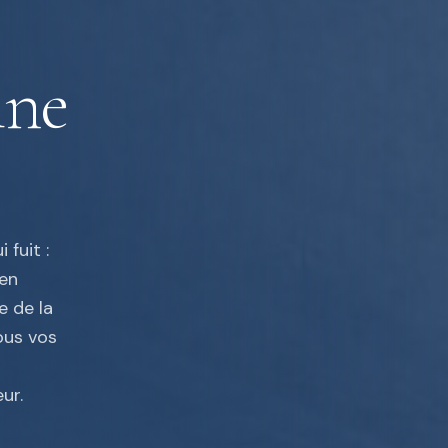
ine
 fuit :
 en
e de la
ous vos
ur.