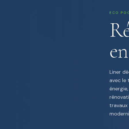
ECO POO
Ré
en
Liner dé
avec le
énergie,
rénovat
travaux
modernis